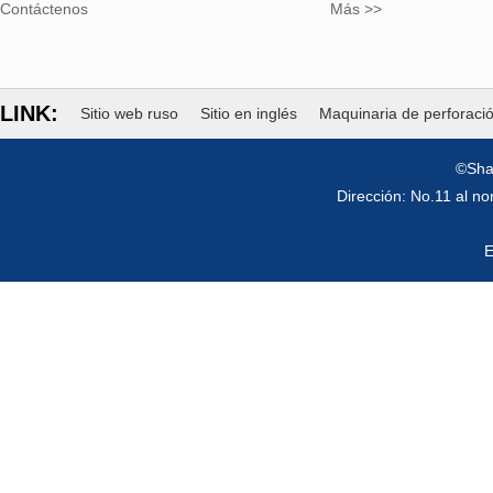
Contáctenos
Más >>
LINK:
Sitio web ruso
Sitio en inglés
Maquinaria de perforaci
©Sha
Dirección: No.11 al n
E