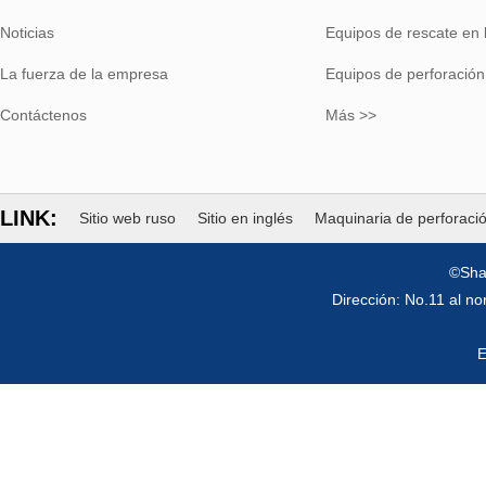
Noticias
Equipos de rescate en 
La fuerza de la empresa
Equipos de perforación
Contáctenos
Más >>
LINK:
Sitio web ruso
Sitio en inglés
Maquinaria de perforaci
©Sha
Dirección: No.11 al n
E