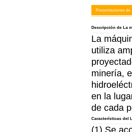
cemento
Presentaciones de
Descripción de La 
La máquin
utiliza a
proyectado
minería, el
hidroeléct
en la lug
de cada pe
Características del
(1) Se acc