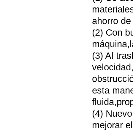
materiales
ahorro de 
(2) Con b
máquina,l
(3) Al tra
velocidad
obstrucció
esta mane
fluida,pr
(4) Nuevo
mejorar e