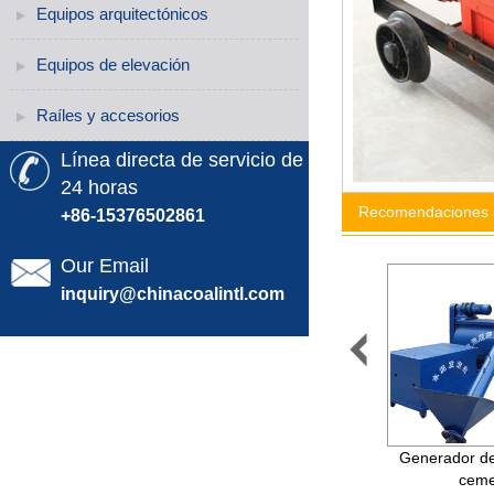
Equipos arquitectónicos
Equipos de elevación
Raíles y accesorios
Línea directa de servicio de
24 horas
Recomendaciones 
+86-15376502861
Our Email
inquiry@chinacoalintl.com

Máquina de yeso de pared
Generador d
automática para mortero de
ceme